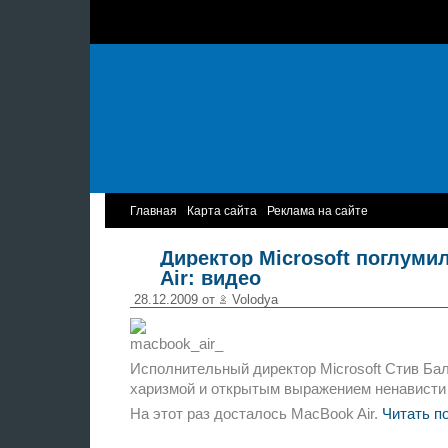
Главная
Карта сайта
Реклама на сайте
Директор Microsoft поглуми
Air: видео
28.12.2009 от
Volodya
Исполнительный директор Microsoft Стив Ба
харизмой и открытым выражением ненависти 
На этот раз досталось MacBook Air.
Читать п