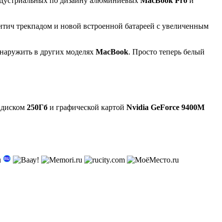
 индустриальных по дизайну алюминиевых
MacBook Pro
и
итич трекпадом и новой встроенной батареей с увеличенным
обнаружить в других моделях
MacBook
. Просто теперь белый
 диском
250Гб
и графической картой
Nvidia GeForce 9400M