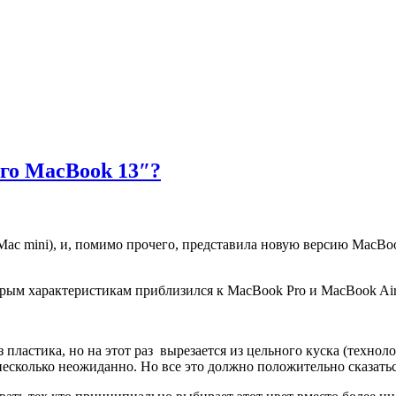
ого MacBook 13″?
 Mac mini), и, помимо прочего, представила новую версию MacB
рым характеристикам приблизился к MacBook Pro и MacBook Air
из пластика, но на этот раз вырезается из цельного куска (техн
несколько неожиданно. Но все это должно положительно сказатьс