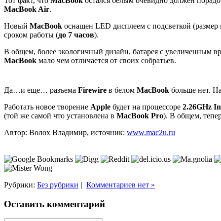
Тот факт, что
MacBook
остался белым очевидно должен порадо
MacBook Air
.
Новый
MacBook
оснащен LED дисплеем с подсветкой (размер 
сроком работы (
до 7 часов
).
В общем, более экологичный дизайн, батарея с увеличенным вр
MacBook
мало чем отличается от своих собратьев.
Да…и еще… разъема
Firewire
в белом
MacBook
больше нет. Н
Работать новое творение
Apple
будет на процессоре
2.26GHz In
(той же самой что установлена в
MacBook Pro
). В общем, тепе
Автор: Волох Владимир, источник:
www.mac2u.ru
Рубрики:
Без рубрики
|
Комментариев нет »
Оставить комментарий