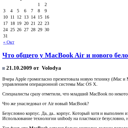
1
2
3
4
5
6
7
8
9
10
11
12
13
14
15
16
17
18
19
20
21
22
23
24
25
26
27
28
29
30
31
« Окт
Что общего у MacBook Air и нового бел
21.10.2009 от
Volodya
Вчера Apple громогласно презентовала новую технику (iMac и
управлением операционной системы Mac OS X.
Специалисты сразу отметили, что младший MacBook по некото
Что же унаследовал от Air новый MacBook?
Безусловно корпус. Да, да.. корпус. Который хотя и выполнен 
Использование технологии unibody на пластмассе безусловно, 