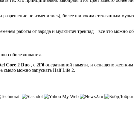
вать тех кто принципиально выбирает этот цвет вместо более
и разрешение не изменились), более широким стеклянным мульт
еменем работы от заряда и мультитач трекпад – все это можно 
аши соболезнования.
tel Core 2 Duo
, с
2Гб
оперативной памяти, и оснащено жестким
рь смело можно запускать Half Life 2.