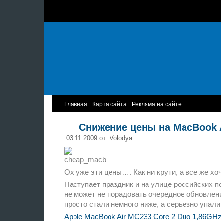
Главная
Карта сайта
Реклама на сайте
Снижение цены на MacBook A
03.11.2009 от
Volodya
Ох уже эти цены…. Как ни крути, а все же 
Наступает праздник и на улице российских п
не может не порадовать очередное обновлени
просто стали немного ниже, а серьезно упали
Apple MacBook Air MC233 Core 2 Duo 1,86GHz