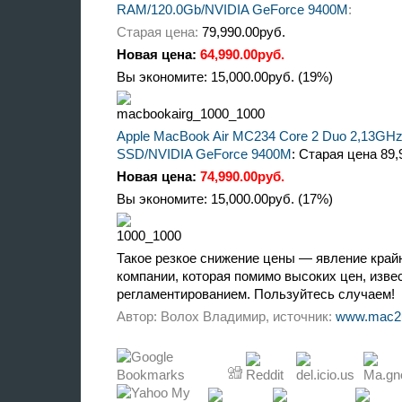
RAM/120.0Gb/NVIDIA GeForce 9400M
:
Старая цена:
79,990.00руб.
Новая
ц
е
на:
64,990.00руб.
Вы экономите:
15,000.00руб. (19%)
Apple MacBook Air MC234 Core 2 Duo 2,13GH
SSD/NVIDIA GeForce 9400M
: Старая цена
89,
Новая
цена:
74,990.00руб.
Вы экономите:
15,000.00руб. (17%)
Такое резкое снижение цены — явление край
компании, которая помимо высоких цен, изве
регламентированием. Пользуйтесь случаем!
Автор: Волох Владимир, источник:
www.mac2u